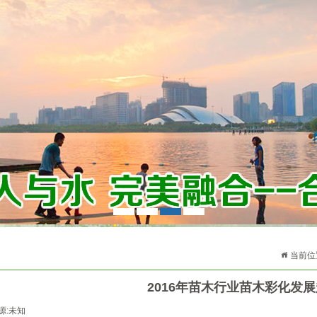
1
2
3
4
当前位
2016年苗木行业苗木彩化发
源:未知