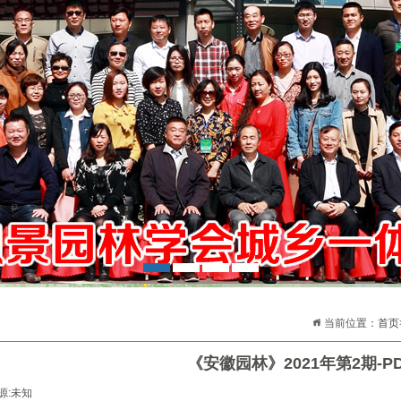
1
2
3
4
当前位置：
首页
《安徽园林》2021年第2期-P
源:未知